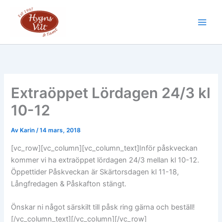
Hoppa
till
Main
innehåll
Men
Extraöppet Lördagen 24/3 kl
10-12
Av
Karin
/
14 mars, 2018
[vc_row][vc_column][vc_column_text]Inför påskveckan
kommer vi ha extraöppet lördagen 24/3 mellan kl 10-12.
Öppettider Påskveckan är Skärtorsdagen kl 11-18,
Långfredagen & Påskafton stängt.
Önskar ni något särskilt till påsk ring gärna och beställ!
[/vc_column_text][/vc_column][/vc_row]