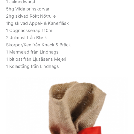
1 Julmedwurst
5hg Vilda prinskorvar
2hg skivad Rökt Nötrulle
1hg skivad Äppel- & Kanelfläsk
1 Cognacssenap 110ml
2 Julmust från Blask
Skorpor/Kex från Knäck & Bräck
1 Marmelad från Lindhags
1 bit ost från Ljusåsens Mejeri
1 Kolastång från Lindhags