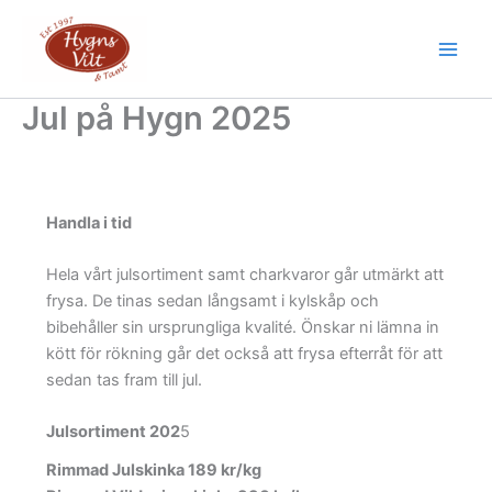
Hoppa
till
Main
innehåll
Men
Jul på Hygn 2025
Handla i tid
Hela vårt julsortiment samt charkvaror går utmärkt att
frysa. De tinas sedan långsamt i kylskåp och
bibehåller sin ursprungliga kvalité. Önskar ni lämna in
kött för rökning går det också att frysa efterråt för att
sedan tas fram till jul.
Julsortiment 202
5
Rimmad Julskinka 189 kr/kg