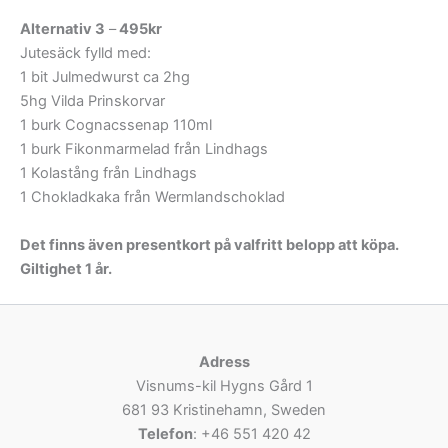
Alternativ 3
–
495kr
Jutesäck fylld med:
1 bit Julmedwurst ca 2hg
5hg Vilda Prinskorvar
1 burk Cognacssenap 110ml
1 burk Fikonmarmelad från Lindhags
1 Kolastång från Lindhags
1 Chokladkaka från Wermlandschoklad
Det finns även presentkort på valfritt belopp att köpa.
Giltighet 1 år.
Adress
Visnums-kil Hygns Gård 1
681 93 Kristinehamn, Sweden
Telefon
: +46 551 420 42