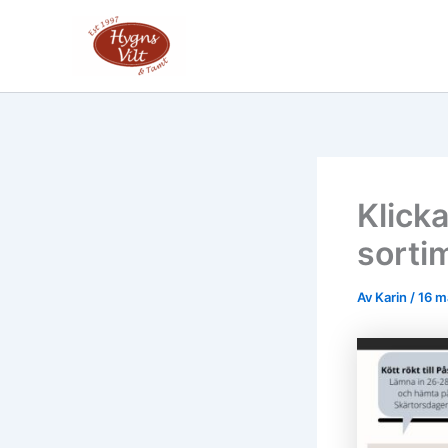
Hoppa
till
innehåll
Klick
sortim
Av
Karin
/
16 m