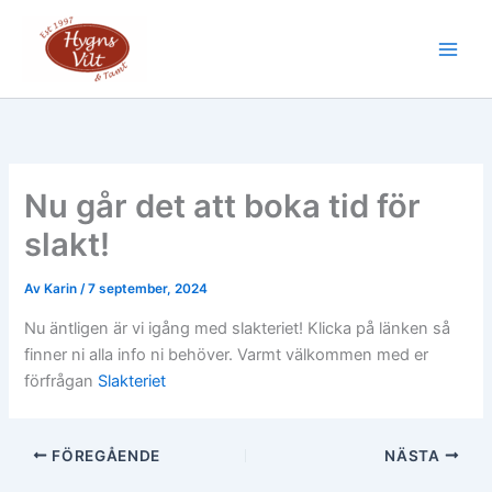
Hoppa
till
Main
innehåll
Men
Nu går det att boka tid för
slakt!
Av
Karin
/
7 september, 2024
Nu äntligen är vi igång med slakteriet! Klicka på länken så
finner ni alla info ni behöver. Varmt välkommen med er
förfrågan
Slakteriet
FÖREGÅENDE
NÄSTA