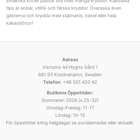
smakrika köttet passar bra med många kryddor. Klassiska
tips är enbär, vitlök och färska kryddor. Överaska även
gästerna och krydda med stjärnanis, kanel eller hela
kakaobönor!
Adress
Visnums-kil Hygns Gård 1
681 93 Kristinehamn, Sweden
Telefon
: +46 551 420 42
Butikens Öppettider:
Sommaren 2026 (v.25-32)
Onsdag-Fredag: 11-17
Lördag: 10-15
För öppettider kring helgdagar se socialamedier eller aktuellt.