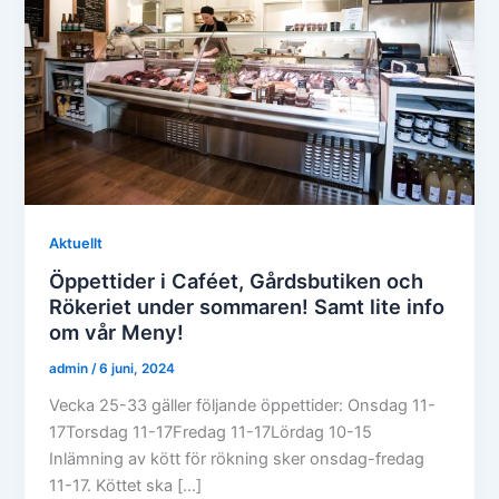
Aktuellt
Öppettider i Caféet, Gårdsbutiken och
Rökeriet under sommaren! Samt lite info
om vår Meny!
admin
/
6 juni, 2024
Vecka 25-33 gäller följande öppettider: Onsdag 11-
17Torsdag 11-17Fredag 11-17Lördag 10-15
Inlämning av kött för rökning sker onsdag-fredag
11-17. Köttet ska […]