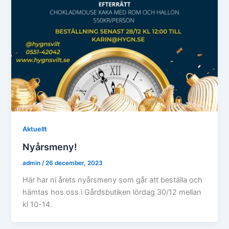
Aktuellt
Nyårsmeny!
admin
/
26 december, 2023
Här har ni årets nyårsmeny som går att beställa och
hämtas hos oss i Gårdsbutiken lördag 30/12 mellan
kl 10-14.