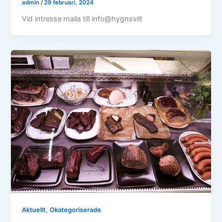
admin
/
29 februari, 2024
Vid intresse maila till info@hygnsvilt
,
Aktuellt
Okategoriserade