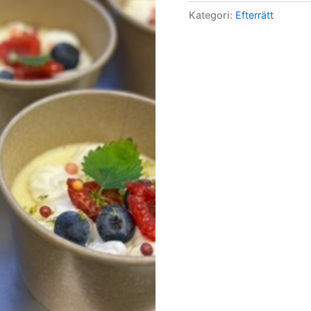
och
Kategori:
Efterrätt
rostad
vitchoklad
mängd