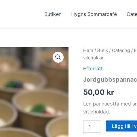
Butiken
Hygns Sommarcafé
Cate
Hem
/
Butik
/
Catering
/
E
vitchoklad
Efterrätt
Jordgubbspannaco
50,00
kr
Len pannacotta med sm
vit choklad.
Jordgubbspannacotta
Lägg till i
med
lime