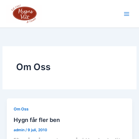
Hoppa
till
Main
innehåll
Men
Om Oss
Om Oss
Hygn får fler ben
admin
/
9 juli, 2010