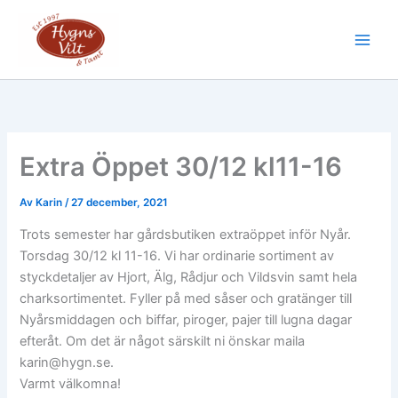
Hoppa
till
Main
innehåll
Men
Extra Öppet 30/12 kl11-16
Av
Karin
/
27 december, 2021
Trots semester har gårdsbutiken extraöppet inför Nyår.
Torsdag 30/12 kl 11-16. Vi har ordinarie sortiment av
styckdetaljer av Hjort, Älg, Rådjur och Vildsvin samt hela
charksortimentet. Fyller på med såser och gratänger till
Nyårsmiddagen och biffar, piroger, pajer till lugna dagar
efteråt. Om det är något särskilt ni önskar maila
karin@hygn.se.
Varmt välkomna!