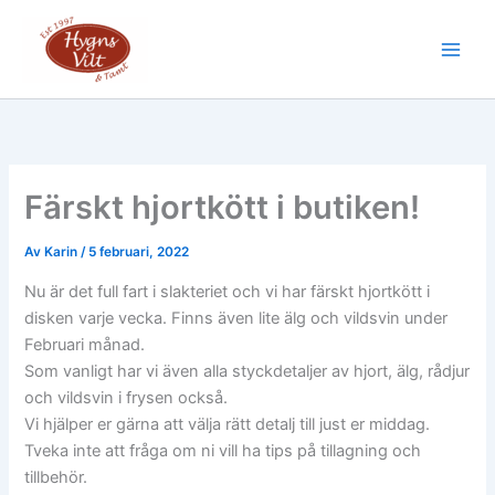
Hoppa
till
Main
innehåll
Men
Färskt hjortkött i butiken!
Av
Karin
/
5 februari, 2022
Nu är det full fart i slakteriet och vi har färskt hjortkött i
disken varje vecka. Finns även lite älg och vildsvin under
Februari månad.
Som vanligt har vi även alla styckdetaljer av hjort, älg, rådjur
och vildsvin i frysen också.
Vi hjälper er gärna att välja rätt detalj till just er middag.
Tveka inte att fråga om ni vill ha tips på tillagning och
tillbehör.