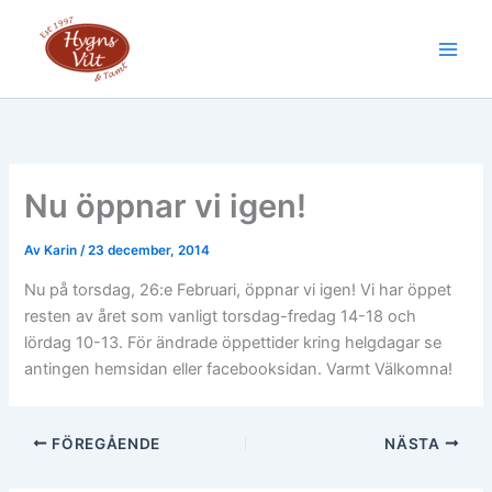
Hoppa
till
Main
innehåll
Men
Nu öppnar vi igen!
Av
Karin
/
23 december, 2014
Nu på torsdag, 26:e Februari, öppnar vi igen! Vi har öppet
resten av året som vanligt torsdag-fredag 14-18 och
lördag 10-13. För ändrade öppettider kring helgdagar se
antingen hemsidan eller facebooksidan. Varmt Välkomna!
FÖREGÅENDE
NÄSTA