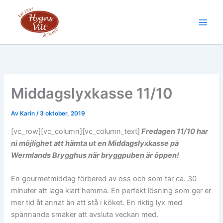
Hoppa
till
Main
innehåll
Men
Middagslyxkasse 11/10
Av
Karin
/
3 oktober, 2019
[vc_row][vc_column][vc_column_text]
Fredagen 11/10 har
ni möjlighet att hämta ut en Middagslyxkasse på
Wermlands Brygghus när bryggpuben är öppen!
En gourmetmiddag förbered av oss och som tar ca. 30
minuter att laga klart hemma. En perfekt lösning som ger er
mer tid åt annat än att stå i köket. En riktig lyx med
spännande smaker att avsluta veckan med.