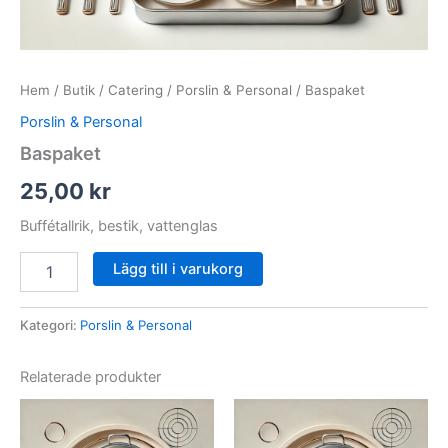
Hem
/
Butik
/
Catering
/
Porslin & Personal
/ Baspaket
Porslin & Personal
Baspaket
25,00
kr
Buffétallrik, bestik, vattenglas
Baspaket
Lägg till i varukorg
mängd
Kategori:
Porslin & Personal
Relaterade produkter