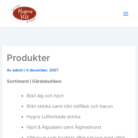
Hoppa
till
Main
innehåll
Men
Produkter
Av
admin
/
4 december, 2007
Sortiment i Gårdsbutiken
Rökt älg och hjort
Rökt skinka samt rökt sidfläsk och bacon
Hygns Lufttorkade skinka
Hjort & Älgsalami samt Älgmedvurst
Viltkorvar som kryddas efter säsong med vitlök,